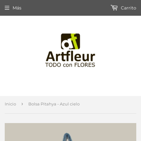
Más
Carrito
›
Inicio
Bolsa Pitahya - Azul cielo