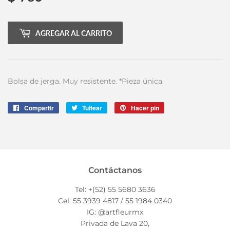
760.00
AGREGAR AL CARRITO
Bolsa de jerga. Muy resistente. *Pieza única.
Compartir
Compartir
Tuitear
Tuitear
Hacer pin
Pinear
en
en
en
Facebook
Twitter
Pinterest
Contáctanos
Tel: +(52) 55 5680 3636
Cel: 55 3939 4817 / 55 1984 0340
IG: @artfleurmx
Privada de Lava 20,