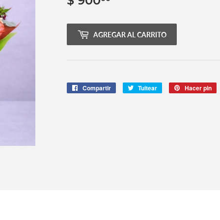
$ 900
$
900.00
AGREGAR AL CARRITO
Compartir
Compartir
Tuitear
Tuitear
Hacer pin
P
en
en
e
Facebook
Twitter
P